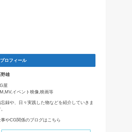
プロフィール
石野雄
CG屋
CM,MV,イベント映像,映画等
備忘録や、日々実践した物などを紹介していきま
す。
仕事やCG関係のブログはこちら