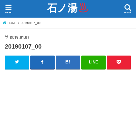
石ノ湯
menu
search
HOME
20190107_00
2019.01.07
20190107_00
LINE