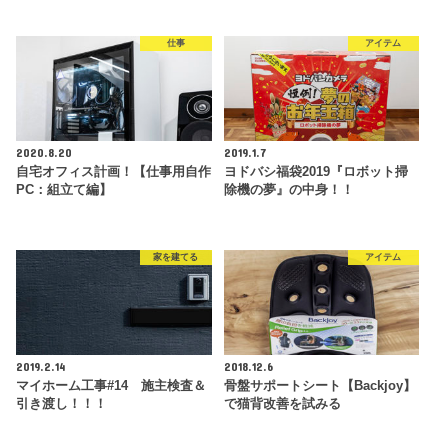
仕事
アイテム
2020.8.20
2019.1.7
自宅オフィス計画！【仕事用自作
ヨドバシ福袋2019『ロボット掃
PC：組立て編】
除機の夢』の中身！！
家を建てる
アイテム
2019.2.14
2018.12.6
マイホーム工事#14 施主検査＆
骨盤サポートシート【Backjoy】
引き渡し！！！
で猫背改善を試みる