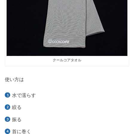
クールコアタオル
使い方は
水で濡らす
絞る
振る
首に巻く