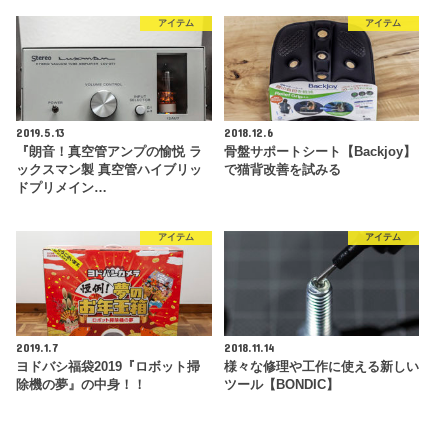
アイテム
アイテム
2019.5.13
2018.12.6
『朗音！真空管アンプの愉悦 ラ
骨盤サポートシート【Backjoy】
ックスマン製 真空管ハイブリッ
で猫背改善を試みる
ドプリメイン…
アイテム
アイテム
2019.1.7
2018.11.14
ヨドバシ福袋2019『ロボット掃
様々な修理や工作に使える新しい
除機の夢』の中身！！
ツール【BONDIC】