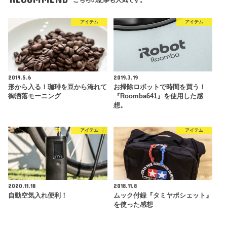
アイテム
アイテム
2019.5.6
2019.3.19
形から入る！珈琲を豆から淹れて
お掃除ロボットで時間を買う！
御洒落モーニング
『Roomba641』を使用した感
想。
アイテム
アイテム
2020.11.18
2018.11.8
自動空気入れ便利！
ムック付録『タミヤポシェット』
を使った感想